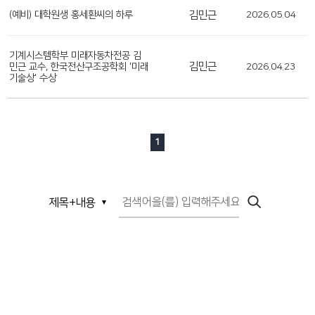
(예비) 대학원생 홍세환씨의 하루
김민근
2026.05.04
기계시스템학부 미래자동차전공 김
김민근
민근 교수, 한국전산구조공학회 '미래
2026.04.23
기술상' 수상
1