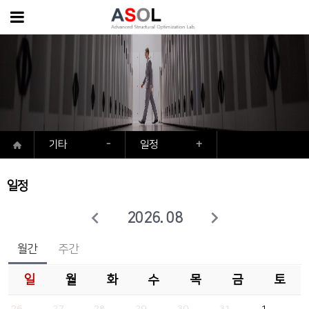
기타
일정
일정
2026. 08
월간
주간
일
월
화
수
목
금
토